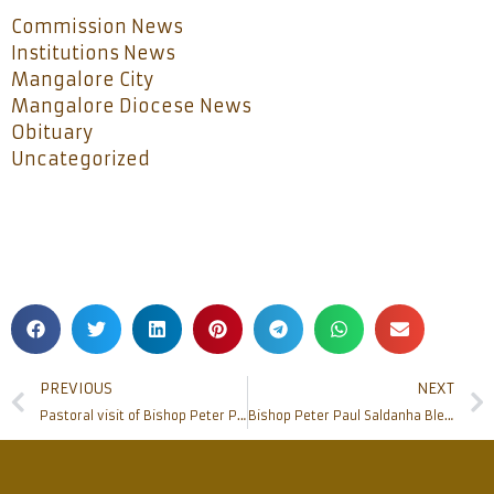
Commission News
Institutions News
Mangalore City
Mangalore Diocese News
Obituary
Uncategorized
PREVIOUS
NEXT
Pastoral visit of Bishop Peter Paul Saldanha to St Peter Claver church Arva
Bishop Peter Paul Saldanha Blesses Renovated Sanctuary and lays foundation stone for the ‘Centenary Jubilee Memorial Hall’ at Permannur Church