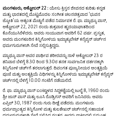
ಮಂಗಳೂರು, ಅಕ್ಟೋಬರ್ 22 :
ಯೇಸು ಕ್ರಿಸ್ತನ ಜೀವನದ ಕುರಿತು ಕನ್ನಡ
ಮತ್ತು ಭಾರತದಲ್ಲಿ ಮೊಟ್ಟಮೊದಲ ಸಂಗೀತ ಚಲನಚಿತ್ರವಾದ ‘ಭುವನ
ಜ್ಯೋತಿ’ಯ ಅತ್ಯಂತ ಮೆಚ್ಚುಗೆ ಪಡೆದ ನಿರ್ಮಾಪಕ ರೆ. ಫಾ. ಮ್ಯಾಥ್ಯೂ ವಾಸ್,
ಅಕ್ಟೋಬರ್ 22, 2021 ರಂದು ಶುಕ್ರವಾರ ಹೃದಯಾಘಾತದಿಂದ
ಕೊನೆಯುಸಿರೆಳೆದರು. ಅವರು ಸಾಯುವಾಗ ಅವರಿಗೆ 62 ವರ್ಷ. ಪ್ರಸ್ತುತ,
ಅವರು ಮಂಗಳೂರಿನ ಕಿನ್ನಿಗೋಳಿಯ ಇಮ್ಯಾಕ್ಯುಲೇಟ್ ಕನ್ಸೆಪ್ಶನ್ ಚರ್ಚ್‍ನ
ಧರ್ಮಗುರುಗಳಾಗಿ ಸೇವೆ ಸಲ್ಲಿಸುತ್ತಿದ್ದರು.
ಮ್ಯಾಥ್ಯೂ ವಾಸ್ ಅವರ ಪಾರ್ಥಿವ ಶರೀರವನ್ನು ನಾಳೆ ಅಕ್ಟೋಬರ್ 23 ರ
ಶನಿವಾರ ಬೆಳಿಗ್ಗೆ 8.30 ರಿಂದ 9.30ರ ತನಕ ಸಾರ್ವಜನಿಕ ದರ್ಶನಕ್ಕಾಗಿ
ಕಿನ್ನಿಗೋಳಿ ಚರ್ಚ್‍ಗೆ ತರಲಾಗುತ್ತದೆ. ದಿವಂಗತ ಪೂಜ್ಯನೀಯರ ಅಂತ್ಯಕ್ರಿಯೆ
ಪೂಜೆ ಮತ್ತು ಅಂತ್ಯಕ್ರಿಯೆ ವಿಧಿಗಳನ್ನು ಕಿನ್ನಿಗೋಳಿಯ ಇಮ್ಯಾಕ್ಯುಲೇಟ್ ಕನ್ಸೆಪ್ಶನ್
ಚರ್ಚ್‍ನಲ್ಲಿ ಬೆಳಿಗ್ಗೆ 10.00 ಗಂಟೆಗೆ ನಡೆಯಲಿದೆ.
ರೆ. ಫಾ. ಮ್ಯಾಥ್ಯೂ ವಾಸ್ ಬಂಟ್ವಾಳದ ಸಿದ್ದಕಟ್ಟೆಯಲ್ಲಿ ಜುಲೈ 8, 1960 ರಂದು
ಶ್ರೀ ಜಾನ್ ವಾಸ್ ಮತ್ತು ಲೂಸಿ ರೊಡ್ರಿಗಸ್ ಅವರಿಗೆ ಜನಿಸಿದರು. ಅವರು
ಏಪ್ರಿಲ್ 30, 1987 ರಂದು ಗುರು ದೀಕ್ಷೆ ಪಡೆದರು. ಮಂಗಳೂರು
ಧರ್ಮಪ್ರಾಂತ್ಯದ ಕಿನ್ನಿಗೋಳಿ ಮತ್ತು ಕುಲಶೇಖರ್ ಚರ್ಚ್‍ನಲ್ಲಿ ಸಹಾಯಕ
ಧರ್ಮಗುರುಗಳಾಗಿ ಸೇವೆ ಸಲ್ಲಿಸಿದ ನಂತರ, ಅವರು ಪಾಟ್ನಾದಲ್ಲಿ ಸಮೂಹ