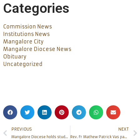
Categories
Commission News
Institutions News
Mangalore City
Mangalore Diocese News
Obituary
Uncategorized
PREVIOUS
NEXT
Mangalore Diocese holds study session on Synodal process, opens 50 Year anniversary celebration of DPC
Rev. Fr Mathew Patrick Vas passed away