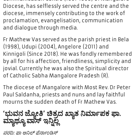
Diocese, has selflessly served the centre and the
diocese, immensely contributing to the work of
proclamation, evangelisation, communication
and dialogue through media.
Fr Mathew Vas served as the parish priest in Bela
(1998), Udupi (2004), Angelore (2011) and
Kinnigoli (Since 2018). He was fondly remembered
by all for his affection, friendliness, simplicity and
jovial. Currently he was also the Spiritual director
of Catholic Sabha Mangalore Pradesh (R).
The diocese of Mangalore with Most Rev. Dr Peter
Paul Saldanha, priests and nuns and lay faithful
mourns the sudden death of Fr Mathew Vas.
‘ಭುವನ ಜ್ಯೋತಿ’ ಚಿತ್ರದ ಖ್ಯಾತ ನಿರ್ಮಾಪಕ ಫಾ.
ಮ್ಯಾಥ್ಯೂ ವಾಸ್ ಇನ್ನಿಲ್ಲ
ವರದಿ: ಫಾ ಅನಿಲ್ ಫೆರ್ನಾಂಡಿಸ್