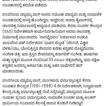
ಸಂವಹನದಲ್ಲಿ ತರಬೇತಿ ಪಡೆದರು.
ವಂದನೀಯ ಮ್ಯಾಥ್ಯೂ ವಾಸ್ ಅವರು ಸಮೂಹ ಮಾಧ್ಯಮ ಮತ್ತು ಸಾಮಾಜಿಕ
ಸಂವಹನದಲ್ಲಿ ಆಸಕ್ತಿ ಹೊಂದಿದ್ದರು. ಆದ್ದರಿಂದ, ಅವರು ತೈವಾನ್‍ನಲ್ಲಿ
ಚಲನಚಿತ್ರ ನಿರ್ಮಾಣದಲ್ಲಿ ಅಧ್ಯಯನ ಮಾಡಿದರು. ಕೆನರಾ ಸಂಪರ್ಕ ಕೇಂದ್ರದ
(ಸಿಸಿಸಿ) ನಿರ್ದೇಶಕರಾಗಿ ಕಾರ್ಯನಿರ್ವಹಿಸುವಾಗ ಅವರು ಚಲನಚಿತ್ರ
ನಿರ್ಮಾಣಕ್ಕೆ ಮುಂದಾದರು. ‘ನಾದವೈಭವಂ’ ನಿರ್ಮಾಣದ ಉಡುಪಿ
ವಾಸುದೇವ ಭಟ್ ನಿರ್ದೇಶನದ ‘ಭುವನ ಜ್ಯೋತಿ’ (ಜೀಸಸ್, ವಿಶ್ವದ
ಬೆಳಕು)ಯು, ಯೇಸುಕ್ರಿಸ್ತನ ಜೀವನದ ಕುರಿತು ಕನ್ನಡದ ಮೊಟ್ಟಮೊದಲ
ಸಂಗೀತ ಚಿತ್ರ. ಇದು ಕ್ರಿಸ್ತನ ಜೀವನವನ್ನು ಕರ್ನಾಟಿಕ್ ಸಂಗೀತ, ಹಾಡುಗಳು
ಮತ್ತು ನೃತ್ಯದ ಮೂಲಕ ಬಿಂಬಿಸುವ 35 ಎಂಎಂ ಚಿತ್ರವಾಗಿದ್ದು, ಇದು ದಕ್ಷಿಣ
ಕನ್ನಡದ ಜನರನ್ನು ಆಕರ್ಷಿಸಿತು ಮತ್ತು ಇತರ ಭಾ
ಷೆ
ಗಳಿಗೆ ಡಬ್
ಮಾಡಲಾಯಿತು.
ವಂದನೀಯ ಮ್ಯಾಥ್ಯೂ ವಾಸ್, ಮಂಗಳೂರು ಧರ್ಮಪ್ರಾಂತ್ಯದ ಕೆನರಾ
ಸಂವಹನ ಕೇಂದ್ರದ (1991-1998) 4 ನೇ ನಿರ್ದೇಶಕರಾಗಿ, ನಿಸ್ವಾರ್ಥವಾಗಿ
ಕೇಂದ್ರ ಮತ್ತು ಧರ್ಮಪ್ರಾಂತ್ಯಕ್ಕೆ ಸೇವೆ ಸಲ್ಲಿಸಿದ್ದಾರೆ, ಮಾಧ್ಯಮದ ಮೂಲಕ
ಸುವಾರ್ತ ಪ್ರಸಾರ, ಧರ್ಮಪ್ರಚಾರ, ಸಾಮಾಜಿಕ ಸಂಪರ್ಕ ಮತ್ತು ಆಂತರ್
ಧಾರ್ಮೀಯ ಸಂವಾದದ ಕೆಲಸಕ್ಕೆ ಅಪಾರ ಕೊಡುಗೆ ನೀಡಿದ್ದಾರೆ.