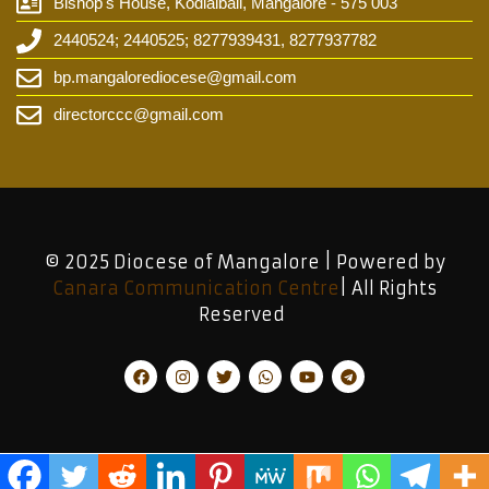
Bishop's House, Kodialbail, Mangalore - 575 003
2440524; 2440525; 8277939431, 8277937782
bp.mangalorediocese@gmail.com
directorccc@gmail.com
© 2025 Diocese of Mangalore | Powered by
Canara Communication Centre
| All Rights
Reserved