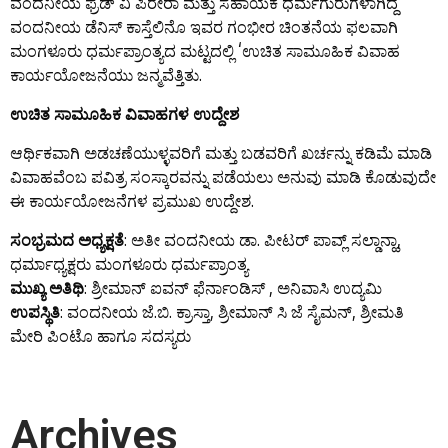
ವಂದನೀಯ ಫ್ರೆಡ್ ವಿ ಪಿರೇರಾ ಮತ್ತು ಸಹಾಯಕ ಧರ್ಮಗುರುಗಳಾಗಿದ್ದ
ವಂದನೀಯ ಡೆನಿಸ್ ಕಾಸ್ತೆಲಿನೊ ಇವರ ಗಂಭೀರ ಚಿಂತನೆಯ ಫಲವಾಗಿ
ಮಂಗಳೂರು ಧರ್ಮಪ್ರಾಂತ್ಯದ ಮಟ್ಟದಲ್ಲಿ ‘ಉಚಿತ ಸಾಮೂಹಿಕ ವಿವಾಹ
ಕಾರ್ಯಯೋಜನೆಯು ಜನ್ಮವೆತ್ತಿತು.
ಉಚಿತ ಸಾಮೂಹಿಕ ವಿವಾಹಗಳ ಉದ್ದೇಶ
ಆರ್ಥಿಕವಾಗಿ ಅಡಚಣೆಯುಳ್ಳವರಿಗೆ ಮತ್ತು ಬಡವರಿಗೆ ಖರ್ಚನ್ನು ಕಡಿಮೆ ಮಾಡಿ
ವಿವಾಹವೆಂಬ ಪವಿತ್ರ ಸಂಸ್ಕಾರವನ್ನು ಪಡೆಯಲು ಅನುವು ಮಾಡಿ ಕೊಡುವುದೇ
ಈ ಕಾರ್ಯಯೋಜನೆಗಳ ಪ್ರಮುಖ ಉದ್ದೇಶ.
ಸಂಭ್ರಮದ ಅಧ್ಯಕ್ಷತೆ
: ಅತೀ ವಂದನೀಯ ಡಾ. ಪೀಟರ್ ಪಾವ್ಲ್ ಸಲ್ಡಾನ್ಹಾ,
ಧರ್ಮಾಧ್ಯಕ್ಷರು ಮಂಗಳೂರು ಧರ್ಮಪ್ರಾಂತ್ಯ
ಮುಖ್ಯ ಅತಿಥಿ
: ಶ್ರೀಮಾನ್ ಐವನ್ ಫೆರ್ನಾಂಡಿಸ್ , ಅನಿವಾಸಿ ಉದ್ಯಮಿ
ಉಪಸ್ಥಿತಿ
: ವಂದನೀಯ ಜೆ.ಬಿ. ಕ್ರಾಸ್ತಾ, ಶ್ರೀಮಾನ್ ಸಿ ಜೆ ಸೈಮನ್, ಶ್ರೀಮತಿ
ಮೇರಿ ಪಿಂಟೊ ಹಾಗೂ ಸದಸ್ಯರು
Archives