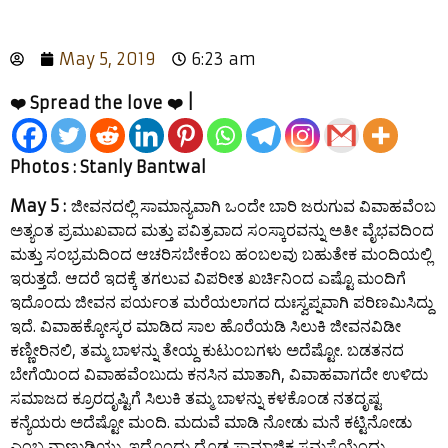
May 5, 2019
6:23 am
❤️ Spread the love ❤️ |
Photos : Stanly Bantwal
May 5 :
ಜೀವನದಲ್ಲಿ ಸಾಮಾನ್ಯವಾಗಿ ಒಂದೇ ಬಾರಿ ಜರುಗುವ ವಿವಾಹವೆಂಬ
ಅತ್ಯಂತ ಪ್ರಮುಖವಾದ ಮತ್ತು ಪವಿತ್ರವಾದ ಸಂಸ್ಕಾರವನ್ನು ಅತೀ ವೈಭವದಿಂದ
ಮತ್ತು ಸಂಭ್ರಮದಿಂದ ಆಚರಿಸಬೇಕೆಂಬ ಹಂಬಲವು ಬಹುತೇಕ ಮಂದಿಯಲ್ಲಿ
ಇರುತ್ತದೆ. ಆದರೆ ಇದಕ್ಕೆ ತಗಲುವ ವಿಪರೀತ ಖರ್ಚಿನಿಂದ ಎಷ್ಟೊ ಮಂದಿಗೆ
ಇದೊಂದು ಜೀವನ ಪರ್ಯಂತ ಮರೆಯಲಾಗದ ದುಃಸ್ವಪ್ನವಾಗಿ ಪರಿಣಮಿಸಿದ್ದು
ಇದೆ. ವಿವಾಹಕ್ಕೋಸ್ಕರ ಮಾಡಿದ ಸಾಲ ಹೊರೆಯಡಿ ಸಿಲುಕಿ ಜೀವನವಿಡೀ
ಕಣ್ಣೀರಿನಲಿ, ತಮ್ಮ ಬಾಳನ್ನು ತೇಯ್ದ ಕುಟುಂಬಗಳು ಅದೆಷ್ಟೋ. ಬಡತನದ
ಬೇಗೆಯಿಂದ ವಿವಾಹವೆಂಬುದು ಕನಸಿನ ಮಾತಾಗಿ, ವಿವಾಹವಾಗದೇ ಉಳಿದು
ಸಮಾಜದ ಕ್ರೂರದೃಷ್ಟಿಗೆ ಸಿಲುಕಿ ತಮ್ಮ ಬಾಳನ್ನು ಕಳಕೊಂಡ ನತದೃಷ್ಟ
ಕನ್ಯೆಯರು ಅದೆಷ್ಟೋ ಮಂದಿ. ಮದುವೆ ಮಾಡಿ ನೋಡು ಮನೆ ಕಟ್ಟಿನೋಡು
ಎಂಬ ನಾಣ್ಣುಡಿಯು, ಇದೊಂದು ದೊಡ್ಡ ಸಾಮಾಜಿಕ ಸಮಸ್ಯೆಯೆಂದು