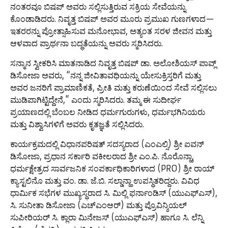
ನಂತರವೂ ಬಿಷಪ್ ಅವರು ಸಲ್ಲಿಸುತ್ತಿರುವ ಸಕ್ರಿಯ ಸೇವೆಯನ್ನು
ಕೊಂಡಾಡಿದರು. ನಿವೃತ್ತ ಬಿಷಪ್ ಅವರ ಮೂರು ಪ್ರಮುಖ ಗುಣಗಳಾದ—
ಇತರರನ್ನು ಪ್ರೋತ್ಸಾಹಿಸುವ ಮನೋಭಾವ, ಅತ್ಯಂತ ಸರಳ ಜೀವನ ಮತ್ತು
ಆಳವಾದ ಪ್ರಾರ್ಥನಾ ಬದ್ಧತೆಯನ್ನು ಅವರು ಸ್ಮರಿಸಿದರು.
ಸನ್ಮಾನ ಸ್ವೀಕರಿಸಿ ಮಾತನಾಡಿದ ನಿವೃತ್ತ ಬಿಷಪ್ ಡಾ. ಅಲೋಶಿಯಸ್ ಪಾವ್ಲ್
ಡಿಸೋಜಾ ಅವರು, “ನನ್ನ ಜೀವಿತಾವಧಿಯನ್ನು ಯೇಸುಕ್ರಿಸ್ತರಿಗೆ ಮತ್ತು
ಅವರ ಜನರಿಗೆ ಪ್ರಾಮಾಣಿಕತೆ, ಪ್ರೀತಿ ಮತ್ತು ಕರುಣೆಯಿಂದ ಸೇವೆ ಸಲ್ಲಿಸಲು
ಮುಡಿಪಾಗಿಟ್ಟಿದ್ದೇನೆ,” ಎಂದು ಸ್ಮರಿಸಿದರು. ತಮ್ಮ ಈ ಸುದೀರ್ಘ
ಪ್ರಯಾಣದಲ್ಲಿ ಬೆಂಬಲ ನೀಡಿದ ಧರ್ಮಗುರುಗಳು, ಧರ್ಮಭಗಿನಿಯರು
ಮತ್ತು ವಿಶ್ವಾಸಿಗಳಿಗೆ ಅವರು ಕೃತಜ್ಞತೆ ಸಲ್ಲಿಸಿದರು.
ಕಾರ್ಯಕ್ರಮದಲ್ಲಿ ವಿಧಾನಪರಿಷತ್ ಸದಸ್ಯರಾದ (ಎಂಎಲ್ಸಿ) ಶ್ರೀ ಐವನ್
ಡಿಸೋಜಾ, ಪ್ರಧಾನ ಸರ್ಕಾರಿ ವಕೀಲರಾದ ಶ್ರೀ ಎಂ.ಪಿ. ನೊರೊನ್ಹಾ,
ಧರ್ಮಕ್ಷೇತ್ರದ ಸಾರ್ವಜನಿಕ ಸಂಪರ್ಕಾಧಿಕಾರಿಗಳಾದ (PRO) ಶ್ರೀ ರಾಯ್
ಕ್ಯಾಸ್ಟಲಿನೊ ಮತ್ತು ವಂ. ಡಾ. ಜೆ.ಬಿ. ಸಲ್ಡಾನ್ಹಾ ಉಪಸ್ಥಿತರಿದ್ದರು. ವಿವಿಧ
ಧಾರ್ಮಿಕ ಸಭೆಗಳ ಮುಖ್ಯಸ್ಥರಾದ ಸಿ. ಮಿಲ್ಲಿ ಫರ್ನಾಂಡಿಸ್ (ಯುಎಫ್‌ಎಸ್),
ಸಿ. ಸುನೀತಾ ಡಿಸೋಜಾ (ಎಚ್‌ಎಂಆರ್) ಮತ್ತು ಪ್ರೊವಿನ್ಶಿಯಲ್
ಸುಪೀರಿಯರ್ ಸಿ. ಕ್ಲಾರಾ ಮಿನೇಜಸ್ (ಯುಎಫ್‌ಎಸ್) ಹಾಗೂ ಸಿ. ಲೆನ್ನಿ