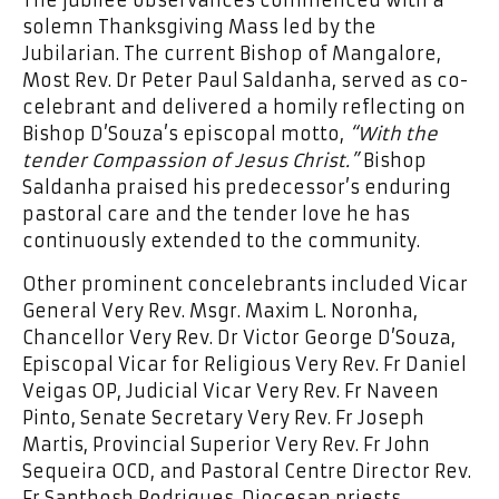
The jubilee observances commenced with a
solemn Thanksgiving Mass led by the
Jubilarian. The current Bishop of Mangalore,
Most Rev. Dr Peter Paul Saldanha, served as co-
celebrant and delivered a homily reflecting on
Bishop D’Souza’s episcopal motto,
“With the
tender Compassion of Jesus Christ.”
Bishop
Saldanha praised his predecessor’s enduring
pastoral care and the tender love he has
continuously extended to the community.
Other prominent concelebrants included Vicar
General Very Rev. Msgr. Maxim L. Noronha,
Chancellor Very Rev. Dr Victor George D’Souza,
Episcopal Vicar for Religious Very Rev. Fr Daniel
Veigas OP, Judicial Vicar Very Rev. Fr Naveen
Pinto, Senate Secretary Very Rev. Fr Joseph
Martis, Provincial Superior Very Rev. Fr John
Sequeira OCD, and Pastoral Centre Director Rev.
Fr Santhosh Rodrigues. Diocesan priests,