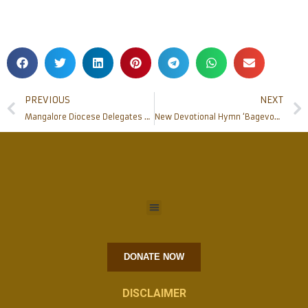
PREVIOUS
NEXT
Mangalore Diocese Delegates Participate in National Synodal Assembly at Bengaluru
New Devotional Hymn ‘Bagevonth Santh Anthony’ Released at Milagres Shrine During 10th Novena
DONATE NOW
DISCLAIMER