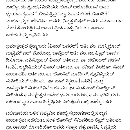
ಪಾಲ್ಗೊಂಡು ಪ್ರವಚನ ನೀಡಿದರು. ಬಿಷಪ್ ಅಲೋಶಿಯಸ್ ಅವರ
ಧ್ಯೇಯವಾಕ್ಯವಾದ “ಯೇಸುಕ್ರಿಸ್ತರ ಮೃದುವಾದ ಕರುಣೆಯೊಂದಿಗೆ”
ಎಂಬುದನ್ನು ಉಲ್ಲೇಖಿಸಿದ ಅವರು, ನಿವೃತ್ತ ಬಿಷಪ್ ಅವರು ಸಮುದಾಯದ
ಮೇಲೆ ತೋರುತ್ತಿರುವ ಅಪಾರ ಪ್ರೀತಿ ಮತ್ತು ನಿರಂತರ ಪಾಲನಾ
ಕಾಳಜಿಯನ್ನು ಶ್ಲಾಘಿಸಿದರು.
ಧರ್ಮಕ್ಷೇತ್ರದ ಶ್ರೇಷ್ಠಗುರು (ವಿಕಾರ್ ಜನರಲ್) ಅತೀ ವಂ. ಮೊನ್ಸಿಜ್ಞೋರ್
ಮ್ಯಾಕ್ಸಿಮ್ ಎಲ್. ನೊರೊನ್ಹಾ, ಚಾನ್ಸೆಲರ್ ಅತೀ ವಂ. ಡಾ. ವಿಕ್ಟರ್ ಜಾರ್ಜ್
ಡಿಸೋಜಾ, ಎಪಿಸ್ಕೋಪಲ್ ವಿಕಾರ್ ಅತೀ ವಂ. ಫಾ. ಡೇನಿಯಲ್ ವೇಗಸ್
(ಒಪಿ), ಜ್ಯುಡಿಷಿಯಲ್ ವಿಕಾರ್ ಅತೀ ವಂ. ಫಾ. ನವೀನ್ ಪಿಂಟೋ, ಸೆನೆಟ್
ಕಾರ್ಯದರ್ಶಿ ಅತೀ ವಂ. ಫಾ. ಜೋಸೆಫ್ ಮಾರ್ಟಿಸ್, ಪ್ರೊವಿನ್ಶಿಯಲ್
ಸುಪೀರಿಯರ್ ಅತೀ ವಂ. ಫಾ. ಜಾನ್ ಸಿಕ್ವೇರಾ (ಒಸಿಡಿ) ಮತ್ತು
ಪಾಸ್ಟೋರಲ್ ಸೆಂಟರ್ ನಿರ್ದೇಶಕ ವಂ. ಫಾ. ಸಂತೋಷ್ ರೋಡ್ರಿಗಸ್
ಸೇರಿದಂತೆ ಧರ್ಮಕ್ಷೇತ್ರದ ಅನೇಕ ಧರ್ಮಗುರುಗಳು, ಧರ್ಮಭಗಿನಿಯರು,
ಕುಟುಂಬಸ್ಥರು ಹಾಗೂ ಹಿತೈಷಿಗಳು ಬಲಿಪೂಜೆಯಲ್ಲಿ ಪಾಲ್ಗೊಂಡರು.
ಬಲಿಪೂಜೆಯ ಬಳಿಕ ಜೆಪ್ಪುವಿನ ಶತಾಬ್ಧಿ ಸಭಾಂಗಣದಲ್ಲಿ ಸನ್ಮಾನ
ಕಾರ್ಯಕ್ರಮ ನಡೆಯಿತು. ಸಂತ ಜೋಸೆಫ್ ಸೆಮಿನರಿಯ ರೆಕ್ಟರ್ ಅತೀ ವಂ.
ಫಾ. ರಾಜೇಶ್ ರೊಸಾರಿಯೋ ಅವರು ಸನ್ಮಾನ ಪತ್ರ ವಾಚಿಸಿ, ನಿವೃತ್ತಿಯ