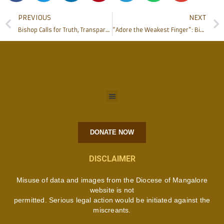
PREVIOUS
NEXT
Bishop Calls for Truth, Transparency, and Ethical Living in 2025 Christmas Message
“Adore the Weakest Finger”: Bishop Peter Paul’s Radical Metaphor for Interfaith Love at Bandhutva Christmas 2025
DONATE NOW
DISCLAIMER
Misuse of data and images from the Diocese of Mangalore
website is not
permitted. Serious legal action would be initiated against the
miscreants.