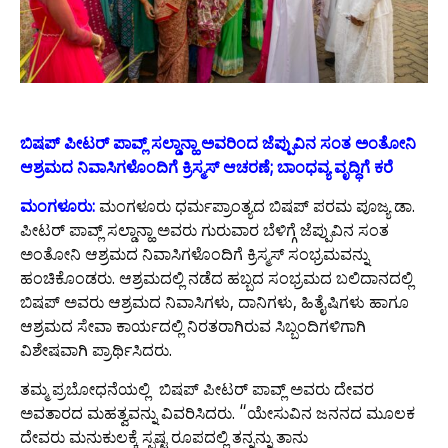
ಬಿಷಪ್ ಪೀಟರ್
ಪಾವ್ಲ್
ಸಲ್ಡಾನ್ಹಾ ಅವರಿಂದ ಜೆಪ್ಪುವಿನ ಸಂತ ಅಂತೋನಿ
ಆಶ್ರಮದ ನಿವಾಸಿಗಳೊಂದಿಗೆ ಕ್ರಿಸ್ಮಸ್ ಆಚರಣೆ
;
ಬಾಂಧವ್ಯ ವೃದ್ಧಿಗೆ ಕರೆ
ಮಂಗಳೂರು:
ಮಂಗಳೂರು ಧರ್ಮಪ್ರಾಂತ್ಯದ ಬಿಷಪ್ ಪರಮ ಪೂಜ್ಯ ಡಾ.
ಪೀಟರ್ ಪಾವ್ಲ್ ಸಲ್ಡಾನ್ಹಾ ಅವರು ಗುರುವಾರ ಬೆಳಿಗ್ಗೆ ಜೆಪ್ಪುವಿನ ಸಂತ
ಅಂತೋನಿ ಆಶ್ರಮದ ನಿವಾಸಿಗಳೊಂದಿಗೆ ಕ್ರಿಸ್ಮಸ್ ಸಂಭ್ರಮವನ್ನು
ಹಂಚಿಕೊಂಡರು. ಆಶ್ರಮದಲ್ಲಿ ನಡೆದ ಹಬ್ಬದ ಸಂಭ್ರಮದ ಬಲಿದಾನದಲ್ಲಿ
ಬಿಷಪ್ ಅವರು ಆಶ್ರಮದ ನಿವಾಸಿಗಳು, ದಾನಿಗಳು, ಹಿತೈಷಿಗಳು ಹಾಗೂ
ಆಶ್ರಮದ ಸೇವಾ ಕಾರ್ಯದಲ್ಲಿ ನಿರತರಾಗಿರುವ ಸಿಬ್ಬಂದಿಗಳಿಗಾಗಿ
ವಿಶೇಷವಾಗಿ ಪ್ರಾರ್ಥಿಸಿದರು.
ತಮ್ಮ ಪ್ರಬೋಧನೆಯಲ್ಲಿ ಬಿಷಪ್ ಪೀಟರ್ ಪಾವ್ಲ್ ಅವರು ದೇವರ
ಅವತಾರದ ಮಹತ್ವವನ್ನು ವಿವರಿಸಿದರು. “ಯೇಸುವಿನ ಜನನದ ಮೂಲಕ
ದೇವರು ಮನುಕುಲಕ್ಕೆ ಸ್ಪಷ್ಟ ರೂಪದಲ್ಲಿ ತನ್ನನ್ನು ತಾನು