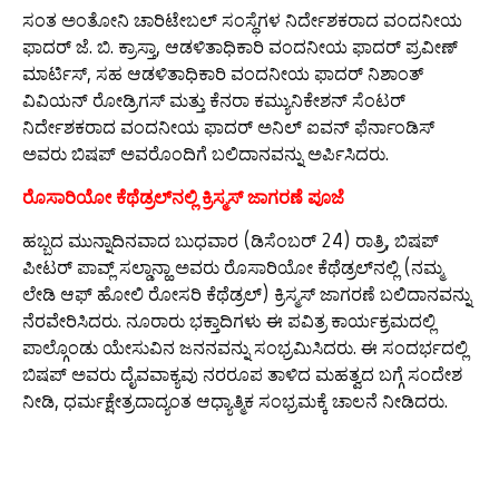
ಸಂತ ಅಂತೋನಿ ಚಾರಿಟೇಬಲ್ ಸಂಸ್ಥೆಗಳ ನಿರ್ದೇಶಕರಾದ ವಂದನೀಯ
ಫಾದರ್ ಜೆ. ಬಿ. ಕ್ರಾಸ್ತಾ, ಆಡಳಿತಾಧಿಕಾರಿ ವಂದನೀಯ ಫಾದರ್ ಪ್ರವೀಣ್
ಮಾರ್ಟಿಸ್, ಸಹ ಆಡಳಿತಾಧಿಕಾರಿ ವಂದನೀಯ ಫಾದರ್ ನಿಶಾಂತ್
ವಿವಿಯನ್ ರೋಡ್ರಿಗಸ್ ಮತ್ತು ಕೆನರಾ ಕಮ್ಯುನಿಕೇಶನ್ ಸೆಂಟರ್
ನಿರ್ದೇಶಕರಾದ ವಂದನೀಯ ಫಾದರ್ ಅನಿಲ್ ಐವನ್ ಫೆರ್ನಾಂಡಿಸ್
ಅವರು ಬಿಷಪ್ ಅವರೊಂದಿಗೆ ಬಲಿದಾನವನ್ನು ಅರ್ಪಿಸಿದರು.
ರೊಸಾರಿಯೋ ಕೆಥೆಡ್ರಲ್‌ನಲ್ಲಿ ಕ್ರಿಸ್ಮಸ್ ಜಾಗರಣೆ ಪೂಜೆ
ಹಬ್ಬದ ಮುನ್ನಾದಿನವಾದ ಬುಧವಾರ (ಡಿಸೆಂಬರ್ 24) ರಾತ್ರಿ, ಬಿಷಪ್
ಪೀಟರ್ ಪಾವ್ಲ್ ಸಲ್ಡಾನ್ಹಾ ಅವರು ರೊಸಾರಿಯೋ ಕೆಥೆಡ್ರಲ್‌ನಲ್ಲಿ (ನಮ್ಮ
ಲೇಡಿ ಆಫ್ ಹೋಲಿ ರೋಸರಿ ಕೆಥೆಡ್ರಲ್) ಕ್ರಿಸ್ಮಸ್ ಜಾಗರಣೆ ಬಲಿದಾನವನ್ನು
ನೆರವೇರಿಸಿದರು. ನೂರಾರು ಭಕ್ತಾದಿಗಳು ಈ ಪವಿತ್ರ ಕಾರ್ಯಕ್ರಮದಲ್ಲಿ
ಪಾಲ್ಗೊಂಡು ಯೇಸುವಿನ ಜನನವನ್ನು ಸಂಭ್ರಮಿಸಿದರು. ಈ ಸಂದರ್ಭದಲ್ಲಿ
ಬಿಷಪ್ ಅವರು ದೈವವಾಕ್ಯವು ನರರೂಪ ತಾಳಿದ ಮಹತ್ವದ ಬಗ್ಗೆ ಸಂದೇಶ
ನೀಡಿ, ಧರ್ಮಕ್ಷೇತ್ರದಾದ್ಯಂತ ಆಧ್ಯಾತ್ಮಿಕ ಸಂಭ್ರಮಕ್ಕೆ ಚಾಲನೆ ನೀಡಿದರು.