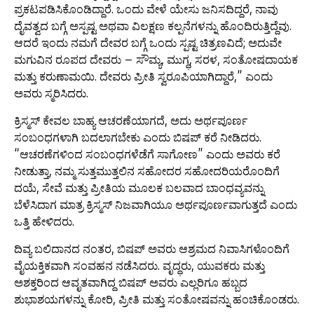
ಪ್ರಕಟಪಡಿಸಿಕೊಂಡಿದ್ದಾರೆ. ಒಂದು ವೇಳೆ ಯೇಸು ಜನಿಸದಿದ್ದರೆ, ನಾವು
ದೈವತ್ವದ ಬಗ್ಗೆ ಅಸ್ಪಷ್ಟ ಅಥವಾ ವಿಲಕ್ಷಣ ಕಲ್ಪನೆಗಳನ್ನು ಹೊಂದಿರುತ್ತಿದ್ದೆವು.
ಆದರೆ ಇಂದು ನಮಗೆ ದೇವರ ಬಗ್ಗೆ ಒಂದು ಸ್ಪಷ್ಟ ಚಿತ್ರಣವಿದೆ; ಅದುವೇ
ಮಗುವಿನ ರೂಪದ ದೇವರು – ಸೌಮ್ಯ, ಮುಗ್ಧ, ಸರಳ, ಸಂತೋಷದಾಯಕ
ಮತ್ತು ಕರುಣಾಮಯಿ. ದೇವರು ಪ್ರೀತಿ ಸ್ವರೂಪಿಯಾಗಿದ್ದಾರೆ,” ಎಂದು
ಅವರು ಸ್ಮರಿಸಿದರು.
ಕ್ರಿಸ್ಮಸ್ ಕೇವಲ ಬಾಹ್ಯ ಆಚರಣೆಯಾಗದೆ, ಅದು ಅರ್ಥಪೂರ್ಣ
ಸಂಬಂಧಗಳಾಗಿ ಬದಲಾಗಬೇಕು ಎಂದು ಬಿಷಪ್ ಕರೆ ನೀಡಿದರು.
“ಆಚರಣೆಗಳಿಂದ ಸಂಬಂಧಗಳೆಡೆಗೆ ಸಾಗೋಣ” ಎಂದು ಅವರು ಕರೆ
ನೀಡುತ್ತಾ, ನಮ್ಮ ಸುತ್ತಮುತ್ತಲಿನ ಸಹೋದರ ಸಹೋದರಿಯರೊಂದಿಗೆ
ದಯೆ, ಸೇವೆ ಮತ್ತು ಪ್ರೀತಿಯ ಮೂಲಕ ಬಲವಾದ ಬಾಂಧವ್ಯವನ್ನು
ಬೆಳೆಸಿದಾಗ ಮಾತ್ರ ಕ್ರಿಸ್ಮಸ್ ನಿಜವಾಗಿಯೂ ಅರ್ಥಪೂರ್ಣವಾಗುತ್ತದೆ ಎಂದು
ಒತ್ತಿ ಹೇಳಿದರು.
ದಿವ್ಯ ಬಲಿದಾನದ ನಂತರ, ಬಿಷಪ್ ಅವರು ಆಶ್ರಮದ ನಿವಾಸಿಗಳೊಂದಿಗೆ
ವೈಯಕ್ತಿಕವಾಗಿ ಸಂವಹನ ನಡೆಸಿದರು. ವೃದ್ಧರು, ಯುವಕರು ಮತ್ತು
ಅಶಕ್ತರಿಂದ ಆವೃತವಾಗಿದ್ದ ಬಿಷಪ್ ಅವರು ಎಲ್ಲರಿಗೂ ಹಬ್ಬದ
ಶುಭಾಶಯಗಳನ್ನು ಕೋರಿ, ಪ್ರೀತಿ ಮತ್ತು ಸಂತೋಷವನ್ನು ಹಂಚಿಕೊಂಡರು.