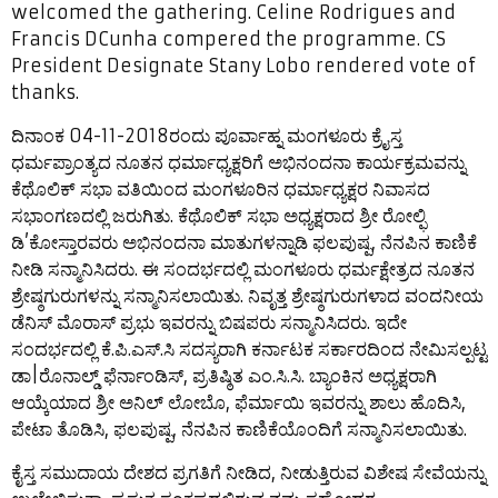
welcomed the gathering. Celine Rodrigues and
Francis DCunha compered the programme. CS
President Designate Stany Lobo rendered vote of
thanks.
ದಿನಾಂಕ 04-11-2018ರಂದು ಪೂರ್ವಾಹ್ನ ಮಂಗಳೂರು ಕ್ರೈಸ್ತ
ಧರ್ಮಪ್ರಾಂತ್ಯದ ನೂತನ ಧರ್ಮಾಧ್ಯಕ್ಷರಿಗೆ ಅಭಿನಂದನಾ ಕಾರ್ಯಕ್ರಮವನ್ನು
ಕೆಥೊಲಿಕ್ ಸಭಾ ವತಿಯಿಂದ ಮಂಗಳೂರಿನ ಧರ್ಮಾಧ್ಯಕ್ಷರ ನಿವಾಸದ
ಸಭಾಂಗಣದಲ್ಲಿ ಜರುಗಿತು. ಕೆಥೊಲಿಕ್ ಸಭಾ ಅಧ್ಯಕ್ಷರಾದ ಶ್ರೀ ರೋಲ್ಫಿ
ಡಿ’ಕೋಸ್ತಾರವರು ಅಭಿನಂದನಾ ಮಾತುಗಳನ್ನಾಡಿ ಫಲಪುಷ್ಪ, ನೆನಪಿನ ಕಾಣಿಕೆ
ನೀಡಿ ಸನ್ಮಾನಿಸಿದರು. ಈ ಸಂದರ್ಭದಲ್ಲಿ ಮಂಗಳೂರು ಧರ್ಮಕ್ಷೇತ್ರದ ನೂತನ
ಶ್ರೇಷ್ಠಗುರುಗಳನ್ನು ಸನ್ಮಾನಿಸಲಾಯಿತು. ನಿವೃತ್ತ ಶ್ರೇಷ್ಠಗುರುಗಳಾದ ವಂದನೀಯ
ಡೆನಿಸ್ ಮೊರಾಸ್ ಪ್ರಭು ಇವರನ್ನು ಬಿಷಪರು ಸನ್ಮಾನಿಸಿದರು. ಇದೇ
ಸಂದರ್ಭದಲ್ಲಿ ಕೆ.ಪಿ.ಎಸ್.ಸಿ ಸದಸ್ಯರಾಗಿ ಕರ್ನಾಟಕ ಸರ್ಕಾರದಿಂದ ನೇಮಿಸಲ್ಪಟ್ಟ
ಡಾ|ರೊನಾಲ್ಡ್ ಫೆರ್ನಾಂಡಿಸ್, ಪ್ರತಿಷ್ಠಿತ ಎಂ.ಸಿ.ಸಿ. ಬ್ಯಾಂಕಿನ ಅಧ್ಯಕ್ಷರಾಗಿ
ಆಯ್ಕೆಯಾದ ಶ್ರೀ ಅನಿಲ್ ಲೋಬೊ, ಫೆರ್ಮಾಯಿ ಇವರನ್ನು ಶಾಲು ಹೊದಿಸಿ,
ಪೇಟಾ ತೊಡಿಸಿ, ಫಲಪುಷ್ಪ, ನೆನಪಿನ ಕಾಣಿಕೆಯೊಂದಿಗೆ ಸನ್ಮಾನಿಸಲಾಯಿತು.
ಕೈಸ್ತ ಸಮುದಾಯ ದೇಶದ ಪ್ರಗತಿಗೆ ನೀಡಿದ, ನೀಡುತ್ತಿರುವ ವಿಶೇಷ ಸೇವೆಯನ್ನು