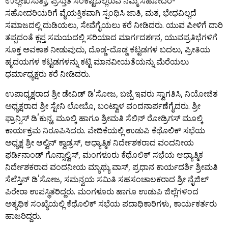
ಉಲ್ಲೇಖಿಸುತ್ತಾ, ಪ್ರಸ್ತುತ ಸಂಕಷ್ಟದಲ್ಲಿರುವ ನಮ್ಮ ಸಹೋದರ-
ಸಹೋದರಿಯರಿಗೆ ವೈಯಕ್ತಿಕವಾಗಿ ಸ್ಪಂಧಿಸಿ ಜಾತಿ, ಮತ, ಭೇಧವಿಲ್ಲದೆ
ಸಮಾಜದಲ್ಲಿ ದುಡಿಯಲು, ಸೇವೆಗೈಯಲು ಕರೆ ನೀಡಿದರು. ಯುವ ಪೀಳಿಗೆ ದಾರಿ
ತಪ್ಪದಂತೆ ಕ್ಲಪ್ತ ಸಮಯದಲ್ಲಿ ಸರಿಯಾದ ಮಾರ್ಗದರ್ಶನ, ಯುವಪ್ರತಿಭೆಗಳಿಗೆ
ಸೂಕ್ತ ಅವಕಾಶ ನೀಡುವುದು, ದೊಡ್ಡ-ದೊಡ್ಡ ಕಟ್ಟಡಗಳ ಬದಲು, ಪ್ರೀತಿಯ
ಹೃದಯಗಳ ಕಟ್ಟಡಗಳನ್ನು ಕಟ್ಟಿ ಮಾನವೀಯತೆಯನ್ನು ಮೆರೆಯಲು
ಧರ್ಮಾಧ್ಯಕ್ಷರು ಕರೆ ನೀಡಿದರು.
ಉಪಾಧ್ಯಕ್ಷರಾದ ಶ್ರೀ ಡೇವಿಡ್ ಡಿ’ಸೋಜ, ಬಜ್ಪೆ ಇವರು ಸ್ವಾಗತಿಸಿ, ನಿಯೋಜಿತ
ಅಧ್ಯಕ್ಷರಾದ ಶ್ರೀ ಸ್ಟೇನಿ ಲೋಬೊ, ಬಂಟ್ವಾಳ ವಂದನಾರ್ಪಣೆಗೈದರು. ಶ್ರೀ
ಫ್ರಾನ್ಸಿಸ್ ಡಿ’ಕುನ್ಹ, ಮೂಲ್ಕಿ ಹಾಗೂ ಶ್ರೀಮತಿ ಸೆಲಿನ್ ರೋಡ್ರಿಗಸ್ ಮೂಲ್ಕಿ
ಕಾರ್ಯಕ್ರಮ ನಿರೂಪಿಸಿದರು. ವೇದಿಕೆಯಲ್ಲಿ ಉಡುಪಿ ಕೆಥೊಲಿಕ್ ಸಭೆಯ
ಅಧ್ಯಕ್ಷ ಶ್ರೀ ಆಲ್ವಿನ್ ಕ್ವಾಡ್ರಸ್, ಆಧ್ಯಾತ್ಮಿಕ ನಿರ್ದೇಶಕರಾದ ವಂದನೀಯ
ಫರ್ಡಿನಾಂಡ್ ಗೊನ್ಸಾಲ್ವಿಸ್, ಮಂಗಳೂರು ಕೆಥೊಲಿಕ್ ಸಭೆಯ ಆಧ್ಯಾತ್ಮಿಕ
ನಿರ್ದೇಶಕರಾದ ವಂದನೀಯ ಮ್ಯಾಥ್ಯು ವಾಸ್, ಪ್ರಧಾನ ಕಾರ್ಯದರ್ಶಿ ಶ್ರೀಮತಿ
ಸೆಲೆಸ್ತಿನ್ ಡಿ’ಸೋಜ, ಸಮನ್ವಯ ಸಮಿತಿ ಸಹಸಂಚಾಲಕರಾದ ಶ್ರೀ ನೈಜಿಲ್
ಪಿರೇರಾ ಉಪಸ್ಥಿತರಿದ್ದರು. ಮಂಗಳೂರು ಹಾಗೂ ಉಡುಪಿ ಜಿಲ್ಲೆಗಳಿಂದ
ಅತ್ಯಧಿಕ ಸಂಖ್ಯೆಯಲ್ಲಿ ಕೆಥೊಲಿಕ್ ಸಭೆಯ ಪದಾಧಿಕಾರಿಗಳು, ಕಾರ್ಯಕರ್ತರು
ಹಾಜರಿದ್ದರು.