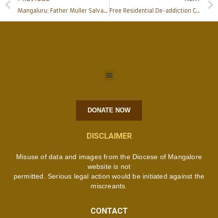
Mangaluru: Father Muller Salvadore Monteiro Rural Healthcare Centre inaugurated in Bajpe
Free Residential De-addiction Camp at Mount Rosary – Alangar Moodbidri
DONATE NOW
DISCLAIMER
Misuse of data and images from the Diocese of Mangalore
website is not
permitted. Serious legal action would be initiated against the
miscreants.
CONTACT