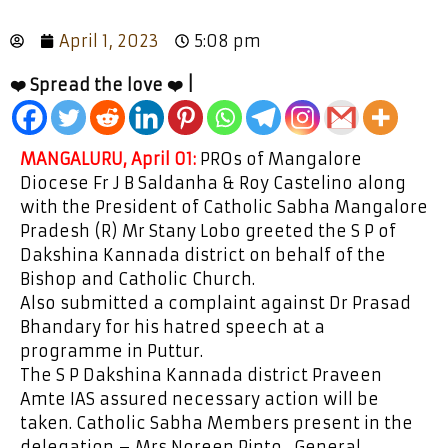
April 1, 2023
5:08 pm
❤️ Spread the love ❤️ |
MANGALURU, April 01:
PROs of Mangalore
Diocese Fr J B Saldanha & Roy Castelino along
with the President of Catholic Sabha Mangalore
Pradesh (R) Mr Stany Lobo greeted the S P of
Dakshina Kannada district on behalf of the
Bishop and Catholic Church.
Also submitted a complaint against Dr Prasad
Bhandary for his hatred speech at a
programme in Puttur.
The S P Dakshina Kannada district Praveen
Amte IAS assured necessary action will be
taken. Catholic Sabha Members present in the
delegation – Mrs Noreen Pinto , General